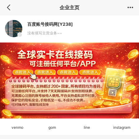
88888888888
企业主页
百度账号接码网[Y238]
没有填写主营业务~~
venmo
gom
line
instagram